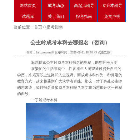
网站首页
成考动态
高起点辅导
专升本辅导
试题库
关于我们
报考指南
免责声明
当前位置：
首页
>>
报考指南
公主岭成考本科去哪报名（咨询）
作者：hanxueaomei8 发布时间：2025-08-31 18:58:49 点击次数：
标题探索公主岭成考本科报名的奥秘，助您轻松入学
在繁忙的生活节奏中，许多成年人渴望通过提升自己的
学历，来拓宽职业道路和人生视野。而成考本科作为一种灵活的
教育方式，越来越受到广大求学者青睐。那么，对于身处公主岭
的您来说，如何报名参加成考本科呢？本文将为您揭开这一神秘
的面纱。
一了解成考本科