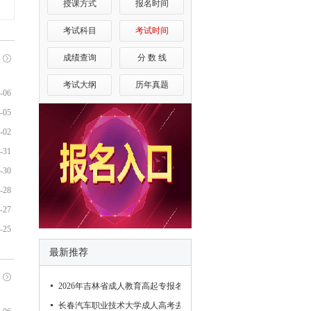
授课方式
报名时间
考试科目
考试时间
成绩查询
分 数 线
考试大纲
历年真题
-06
-05
-02
-31
-30
-28
-27
-25
最新推荐
2026年吉林省成人教育高起专报名条件
长春汽车职业技术大学成人高考去哪报名（新消息）