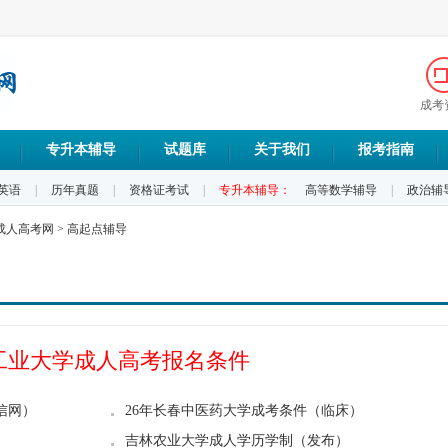
成考
专升本辅导
试题库
关于我们
报考指南
英语
|
历年真题
|
资格证考试
|
专升本辅导：
高等数学辅导
|
政治辅
成人高考网
>
高起点辅导
工业大学成人高考报名条件
信网）
26年长春中医药大学成考条件（临床）
）
吉林农业大学成人学历学制（发布）