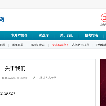
成考
专升本辅导
试题库
关于我们
报考指南
英语
|
历年真题
|
资格证考试
|
专升本辅导：
高等数学辅导
|
政治辅
关于我们
http://www.jlcrgkw.cn
吉林成人高考网
98883771