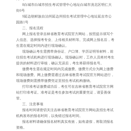
8白城市白城市招生考试管理中心地址白城市洮北区明仁大
街6号
9延边朝鲜族自治州延边州招生考试管理中心地址延吉市公
园路1号
二、报名流程
网上报名登录吉林省教育考试院官方网站，按照提示填写个
人信息、选择报考专业、上传相关材料等。完成网上报名后，考
生需在规定时间内进行现场确认。
现场确认考生需携带身份证、户口簿、学历证明等材料，前
往招生考试机构进行现场确认。现场确认时，工作人员将对考生
提供的材料进行审核，确认无误后，考生将获得报名号。
缴费考生需在规定时间内完成缴费。缴费方式分为网上缴费
和现场缴费。网上缴费需通过吉林省教育考试院官方网站进行，
现场缴费则需携带缴费凭证至招生考试机构缴纳。
打印准考证缴费成功后，考生可在吉林省教育考试院官方网
站打印准考证。准考证是考生参加考试的重要凭证，请妥善保
管。
三、注意事项
报名时间请密切关注吉林省教育考试院官方网站及招生考试
机构发布的报名时间，以免错过报名时间。
报名材料请确保报名材料真实有效，如有虚假，将取消报名
资格。