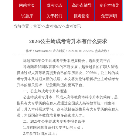
网站首页
成考动态
高起点辅导
专升本辅导
试题库
关于我们
报考指南
免责声明
当前位置：
首页
>>
成考动态
>>
成考资讯
2026公主岭成考专升本有什么要求
作者：hanxueaomei8 发布时间：2026-06-03 20:20:56 点击次数：
标题2026年公主岭成考专升本把握机会，迈向更高平台
导语随着我国教育事业的不断发展，越来越多的在职人员选
择通过成人高等教育提升自己的学历层次。2026年，公主岭的成
考专升本又将迎来新的机遇。本文将为您详细解析公主岭成考专
升本的相关要求，助您顺利迈向更高平台。
一、公主岭成考专升本概述
公主岭成考专升本，即成人高等教育本科专升本的简称，是
指具有大专学历的在职人员通过全国成人高等教育统一招生考
试，升入本科层次学习。该考试旨在选拔具有大专学历的在职人
员，为我国高等教育培养更多高素质人才。
二、2026年公主岭成考专升本报名条件
1.具有国民教育系列大专学历的人员；
2.年龄在18周岁以上；