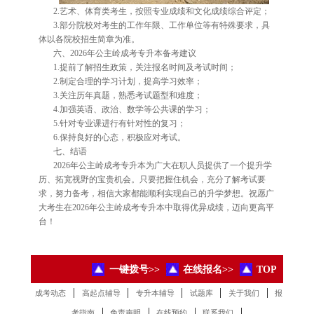
2.艺术、体育类考生，按照专业成绩和文化成绩综合评定；
3.部分院校对考生的工作年限、工作单位等有特殊要求，具
体以各院校招生简章为准。
六、2026年公主岭成考专升本备考建议
1.提前了解招生政策，关注报名时间及考试时间；
2.制定合理的学习计划，提高学习效率；
3.关注历年真题，熟悉考试题型和难度；
4.加强英语、政治、数学等公共课的学习；
5.针对专业课进行有针对性的复习；
6.保持良好的心态，积极应对考试。
七、结语
2026年公主岭成考专升本为广大在职人员提供了一个提升学
历、拓宽视野的宝贵机会。只要把握住机会，充分了解考试要
求，努力备考，相信大家都能顺利实现自己的升学梦想。祝愿广
大考生在2026年公主岭成考专升本中取得优异成绩，迈向更高平
台！
一键拨号>>
在线报名>>
TOP
|
|
|
|
|
成考动态
高起点辅导
专升本辅导
试题库
关于我们
报
|
|
|
|
考指南
免责声明
在线预约
联系我们