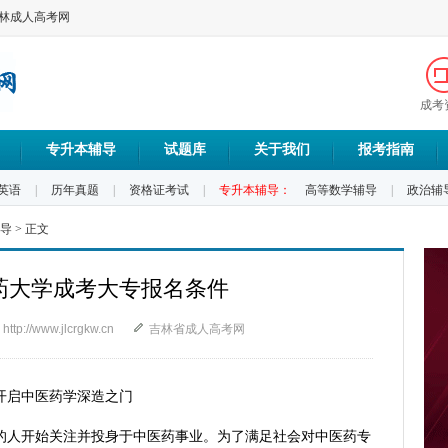
吉林成人高考网
成考
专升本辅导
试题库
关于我们
报考指南
英语
|
历年真题
|
资格证考试
|
专升本辅导：
高等数学辅导
|
政治辅
导
> 正文
药大学成考大专报名条件
http://www.jlcrgkw.cn
吉林省成人高考网
启中医药学深造之门
人开始关注并投身于中医药事业。为了满足社会对中医药专